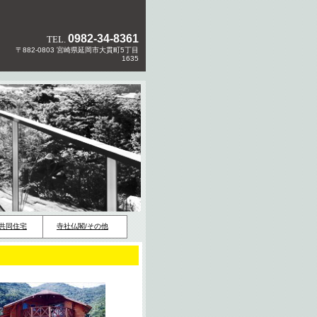
0982-34-8361
TEL.
〒882-0803 宮崎県延岡市大貫町5丁目
1635
共同住宅
寺社仏閣/その他